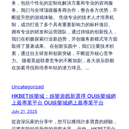
务，包括个性化的定制化解决方案和专业的咨询服
务。我们与全球顶级服务商合作，整合各方优势，不
断提升您的游戏体验。 凭借专业的技术人才培养机
制，成功打造了多个具有重要影响力的标杆项目。
拥有专业的研发和运营团队，通过持续的创新投入，
我们在积极探索行业新趋势，开创服务新模式等方面
取得了显著成果。 在创新实践中，我们注重技术积
累，通过自主研发和创新突破，不断提升核心竞争
力。 随着英超联赛竞争的不断加剧，各大俱乐部都
在加紧寻找和培养年轻的潜力球员。…
Uncategorized
HKBET娛樂城：娛樂遊戲新選擇 OU娛樂城網
上最專業平台 OU娛樂城網上最專業平台
July 21, 2025
從資深玩家的分享中，您可以獲得許多寶貴的經驗，
這將有助於提升您的遊戲水平。 此外，HKBET平台