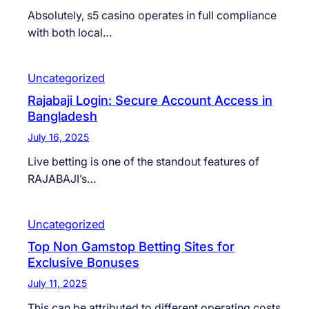
Absolutely, s5 casino operates in full compliance
with both local…
Uncategorized
Rajabaji Login: Secure Account Access in
Bangladesh
July 16, 2025
Live betting is one of the standout features of
RAJABAJI’s…
Uncategorized
Top Non Gamstop Betting Sites for
Exclusive Bonuses
July 11, 2025
This can be attributed to different operating costs