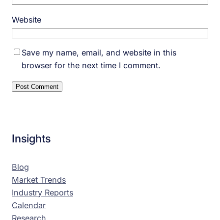
Website
Save my name, email, and website in this
browser for the next time I comment.
Insights
Blog
Market Trends
Industry Reports
Calendar
Research