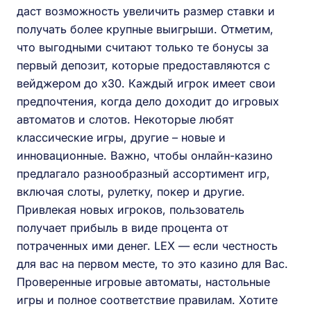
даст возможность увеличить размер ставки и
получать более крупные выигрыши. Отметим,
что выгодными считают только те бонусы за
первый депозит, которые предоставляются с
вейджером до х30. Каждый игрок имеет свои
предпочтения, когда дело доходит до игровых
автоматов и слотов. Некоторые любят
классические игры, другие – новые и
инновационные. Важно, чтобы онлайн-казино
предлагало разнообразный ассортимент игр,
включая слоты, рулетку, покер и другие.
Привлекая новых игроков, пользователь
получает прибыль в виде процента от
потраченных ими денег. LEX — если честность
для вас на первом месте, то это казино для Вас.
Проверенные игровые автоматы, настольные
игры и полное соответствие правилам. Хотите