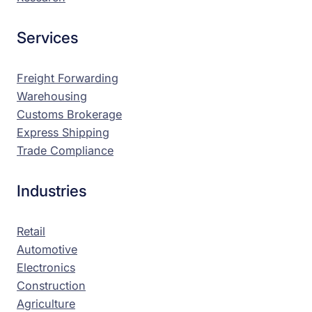
Services
Freight Forwarding
Warehousing
Customs Brokerage
Express Shipping
Trade Compliance
Industries
Retail
Automotive
Electronics
Construction
Agriculture