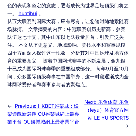
色的表现和坚定的意志，逐渐成长为世界足坛顶级门将之
一。
huatihui
。
从五大联赛到国际大赛，应有尽有，让您随时随地紧随赛
场脉搏。 文章摘要的内容：中冠联赛创历史新高，参赛
队伍达七十支，其中山东以七队数量居首，引发广泛关
注。 本文从历史意义、地域影响、竞技水平和赛事规模
四个方面深入探讨这一现象，分析其对中国足球及地方体
育的重要意义。 随着中国网球赛事的不断发展，金九银
十已成为国际网球赛季的重要组成部分。 每年9月至10月
间，众多国际顶级赛事在中国举办，这一时段逐渐成为全
球网球爱好者和赛事参与者的聚焦点。
Next:
乐鱼体育 乐鱼
←
Previous:
HKBET娛樂城：娛
（leyu）体育官方网
樂遊戲新選擇 OU娛樂城網上最專
站 LE YU SPORTS
業平台 OU娛樂城網上最專業平台
→