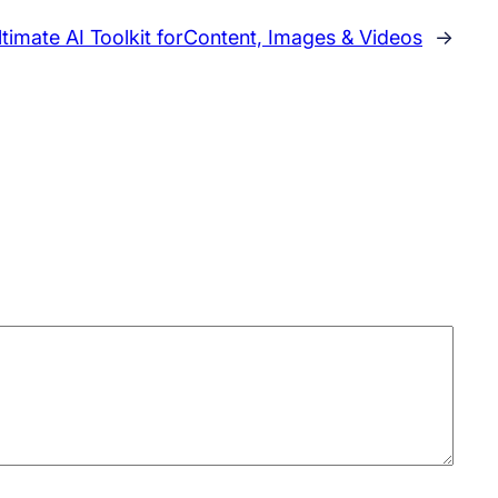
timate AI Toolkit forContent, Images & Videos
→