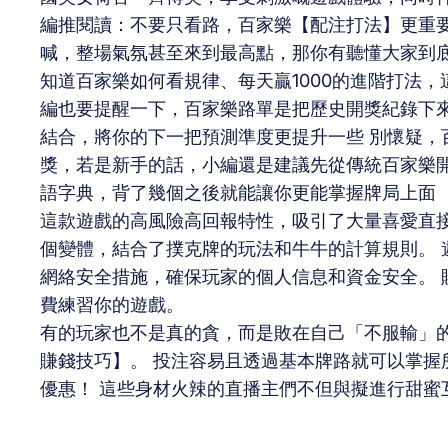
編推閱讀：不要只看路，百家樂【配注打法】更重
喊，整場氣氛甚至來到最高點，那你有聽懂大家到
知道百家樂如何看規律、每天贏1000的進階打法，
編也要提醒一下，百家樂路單是把歷史開獎紀錄下
結合，將你的下一把預測準度更提升一些 別懷疑
獎，若是新手的話，小編還是建議先從傳統百家樂開
語字典，背了幾個之後就能讓你更能掌握牌局上面
這款遊戲的高風險高回報特性，吸引了大量喜愛直接
個變體，結合了撲克牌的玩法和牛牛的計算規則。 
網絡安全措施，確保玩家的個人信息和資金安全。 
費練習你的遊戲。
有的玩家也不是真的貪，而是敗在自己「不服輸」的
賺錢技巧】。 投注容易且透過基本牌路就可以掌握
優惠！ 這些身材火辣的直播主們不但與擬進行甜蜜