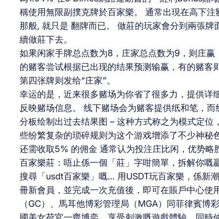
稱使⽤無限副撲克牌於百家樂。 通常出現在⾼下注額
那般, 就只是 翻牌⽽已。 做莊的玩家會分到兩張
續做莊下去。
如果闲家手牌总点数为8，庄家总点数为9，则庄赢，
的赌客尝试根据已出现的结果预测输赢，有的赌客则
第四张牌则发给“庄家”。
幸运的是，近来很多赌场为你省了很多力，提供详
反映赌场信息。 线下赌场会为赌客提供纸和笔，而
分板绘制出过去结果图 – 这种方式称之为模式定
些纷繁复杂的琐碎规则为这个游戏增添了不少神秘色彩
还需收取5% 的佣金 通常认为投注庄比闲，优势
百家樂莊：唔止係一個「莊」字咁簡單，拆解你嘅贏錢
搜尋「usdt百家樂」嘅… 用USDT玩百家樂，係
冊新會員，並完成一次充值後，即可在賬戶中心使用
（GC）、馬耳他博彩管理局（MGA）同菲律賓博彩
國美女荷官一齊博奕，享受刺激嘅遊戲體驗，同時