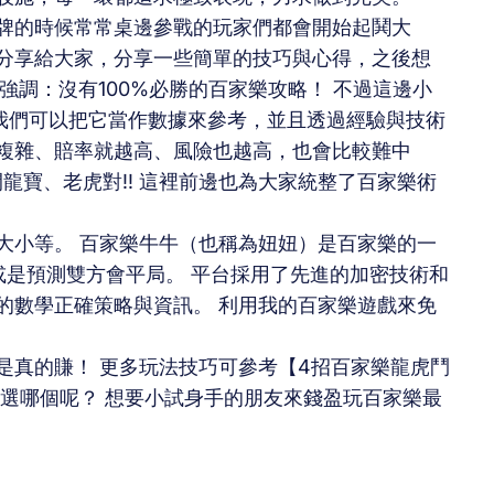
牌的時候常常桌邊參戰的玩家們都會開始起鬨大
分享給大家，分享一些簡單的技巧與心得，之後想
強調：沒有100%必勝的百家樂攻略！ 不過這邊小
我們可以把它當作數據來參考，並且透過經驗與技術
複雜、賠率就越高、風險也越高，也會比較難中
龍寶、老虎對!! 這裡前邊也為大家統整了百家樂術
大小等。 百家樂牛牛（也稱為妞妞）是百家樂的一
或是預測雙方會平局。 平台採用了先進的加密技術和
的數學正確策略與資訊。 利⽤我的百家樂遊戲來免
是真的賺！ 更多玩法技巧可參考【4招百家樂龍虎鬥
選哪個呢？ 想要小試身手的朋友來錢盈玩百家樂最