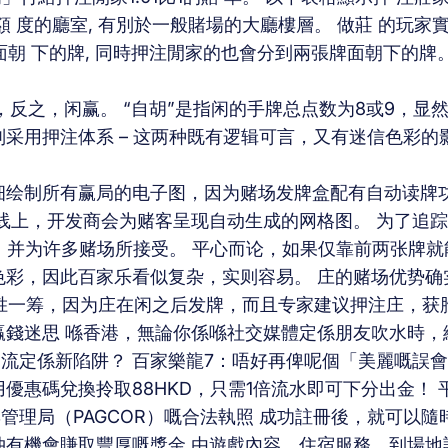
 度的廳室, 有別於⼀般賭場的⼤廳樓層。 做莊 的玩家
牌⾯朝 下的牌, 同時押注閒家的也會分到兩張牌⾯朝下的牌
反之，闲赢。 “自胡”是指闲的手牌总点数为8或9，显
采用押注体系 – 这两种既有逻辑可言，又有迷信色彩的影
细绘制所有赢局的电子图，因为赌场发牌盒配有自动读牌
线上，开发商会为赌客呈现自动生成的网格图。 为了追
位，并为许多赌场所接受。 平心而论，如果仅靠前两张牌
，因此百家乐看似复杂，实则容易。 庄的赌场优势确实略低
略胜一筹，因为庄在闲之后发牌，而且专家建议押注庄，获
迷思 喺香港，無論你係喺社交媒體定係朋友吹水時，總會
新潮流定係新陷阱？ 百家樂龍7：唔好再俾呢個「美麗嘅誤
優惠碼兌換拎取88HKD，只需1倍流水即可下分出金！
管理局（PAGCOR）嘅合法執照 成功註冊後，就可以
仲有機會賺取豐厚嘅獎金 由遊戲內容、住宿服務，到場地