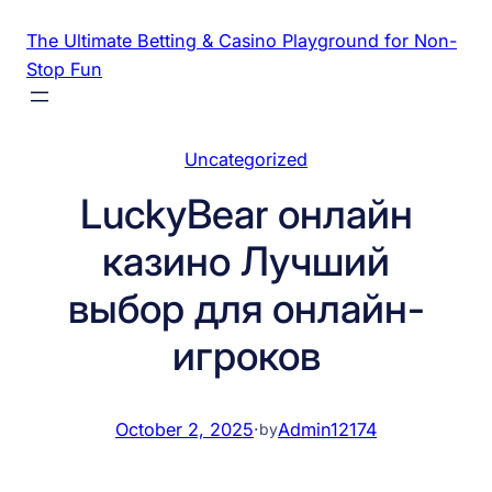
Skip
The Ultimate Betting & Casino Playground for Non-
to
Stop Fun
content
Uncategorized
LuckyBear онлайн
казино Лучший
выбор для онлайн-
игроков
October 2, 2025
·
Admin12174
by